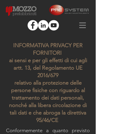
INFORMATIVA PRIVACY PER
FORNITORI
ai sensi e per gli effetti di cui agli
artt. 13, del Regolamento UE
2016/679
relativo alla protezione delle
persone fisiche con riguardo al
trattamento dei dati personali,
nonché alla libera circolazione di
tali dati e che abroga la direttiva
95/46/CE
Conformemente a quanto previsto